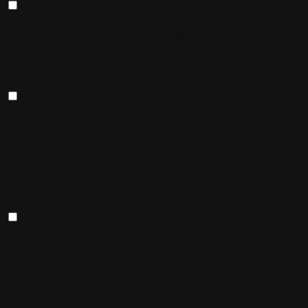
Preferenčné
- aby sme si pamätali vaše preferencie.
Preferenčné cookies umožňujú, aby si stránka pamätala
informácie, ktoré upravujú, ako sa stránka chová alebo
vyzerá. Napr. vaše prihlásenie, obsah košíka, krajinu, z
ktorej stránku navštevujete.
Štatistické
- aby sme vedeli, čo na webe robíte a čo
zlepšiť.
Štatistické cookies pomáhajú prevádzkovateľovi stránok
pochopiť, ako návštevníci stránok stránku používajú, aby
mohol stránky optimalizovať a ponúknuť im lepšiu
skúsenosť. Všetky dáta sa zbierajú anonymne a nie je
možné ich spojiť s konkrétnou osobou.
Marketingové
- aby sme vám ukazovali iba relevantnú
reklamu.
Marketingové cookies sa používajú na sledovanie
pohybu návštevníkov naprieč webovými stránkami s
cieľom zobrazovať im iba takú reklamu, ktorá je pre
daného človeka relevantná a užitočná. Všetky dáta sa