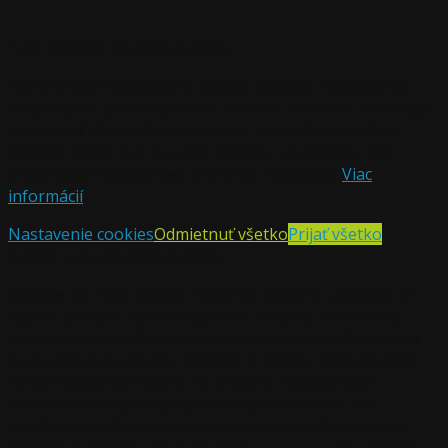
Táto stránka používa cookies
Na stránkach používame súbory cookies. Niektoré sú
nevyhnutné pre fungovanie stránok, iné nám umožňujú
poskytnúť vám lepšiu skúsenosť pri návšteve našich
stránok alebo zobrazovaní reklamy, pomáhajú nám
analyzovať návštevnosť a stránky zlepšovať.
Viac
informácií
Nastavenie cookies
Odmietnuť všetko
Prijať všetko
Súhlas s používaním cookies
Cookies sú malé súbory, ktoré sa dočasne ukladajú vo
vašom počítači a pomáhajú nám k lepšej užívateľskej
skúsenosti na našich stránkach. Cookies používame na
personalizáciu obsahu stránok a reklám, poskytovanie
funkcií sociálnych sietí a na analýzu návštevnosti.
Informácie o vašom používaní našich stránok tiež
zdieľame s našimi partnermi v oblasti sociálnych sietí,
reklamy a analýzy, ktorí ich môžu kombinovať s ďalšími