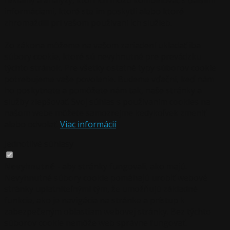
informáciami, ktoré ste im poskytli alebo ktoré
zhromaždili pri vašom používaní ich služieb.
Zo zákona môžeme na vašom zariadení ukladať iba
súbory cookie, ktoré sú nevyhnutné pre prevádzku
týchto stránok. Pre všetky ostatné typy súborov cookie
potrebujeme vaše povolenie. Budeme vďační, keď nám
ho poskytnete a pomôžete nám tak, naše stránky a
služby zlepšovať. Svoj súhlas s používaním cookies na
našom webe môžete samozrejme kedykoľvek zmeniť
alebo odvolať.
Viac informácií
Jednotlivé súhlasy
Nevyhnutné
- aby stránky fungovali, ako majú.
Nevyhnutné súbory cookie pomáhajú urobiť webové
stránky uplatniteľnými tým, že umožňujú základné
funkcie, ako je navigácia na stránke a prístup k
zabezpečeným oblastiam webovej stránky. Bez týchto
súborov cookie nemôže web správne fungovať.