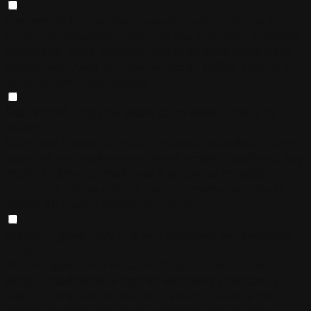
Preferenčné
- aby sme si pamätali vaše preferencie.
Preferenčné cookies umožňujú, aby si stránka pamätala
informácie, ktoré upravujú, ako sa stránka chová alebo
vyzerá. Napr. vaše prihlásenie, obsah košíka, krajinu, z
ktorej stránku navštevujete.
Štatistické
- aby sme vedeli, čo na webe robíte a čo
zlepšiť.
Štatistické cookies pomáhajú prevádzkovateľovi stránok
pochopiť, ako návštevníci stránok stránku používajú, aby
mohol stránky optimalizovať a ponúknuť im lepšiu
skúsenosť. Všetky dáta sa zbierajú anonymne a nie je
možné ich spojiť s konkrétnou osobou.
Marketingové
- aby sme vám ukazovali iba relevantnú
reklamu.
Marketingové cookies sa používajú na sledovanie
pohybu návštevníkov naprieč webovými stránkami s
cieľom zobrazovať im iba takú reklamu, ktorá je pre
daného človeka relevantná a užitočná. Všetky dáta sa