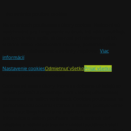
Táto stránka používa cookies
Na stránkach používame súbory cookies. Niektoré sú
nevyhnutné pre fungovanie stránok, iné nám umožňujú
poskytnúť vám lepšiu skúsenosť pri návšteve našich
stránok alebo zobrazovaní reklamy, pomáhajú nám
analyzovať návštevnosť a stránky zlepšovať.
Viac
informácií
Nastavenie cookies
Odmietnuť všetko
Prijať všetko
Súhlas s používaním cookies
Cookies sú malé súbory, ktoré sa dočasne ukladajú vo
vašom počítači a pomáhajú nám k lepšej užívateľskej
skúsenosti na našich stránkach. Cookies používame na
personalizáciu obsahu stránok a reklám, poskytovanie
funkcií sociálnych sietí a na analýzu návštevnosti.
Informácie o vašom používaní našich stránok tiež
zdieľame s našimi partnermi v oblasti sociálnych sietí,
reklamy a analýzy, ktorí ich môžu kombinovať s ďalšími