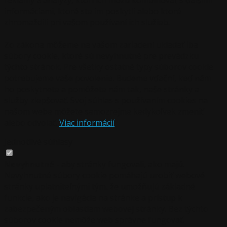
informáciami, ktoré ste im poskytli alebo ktoré
zhromaždili pri vašom používaní ich služieb.
Zo zákona môžeme na vašom zariadení ukladať iba
súbory cookie, ktoré sú nevyhnutné pre prevádzku
týchto stránok. Pre všetky ostatné typy súborov cookie
potrebujeme vaše povolenie. Budeme vďační, keď nám
ho poskytnete a pomôžete nám tak, naše stránky a
služby zlepšovať. Svoj súhlas s používaním cookies na
našom webe môžete samozrejme kedykoľvek zmeniť
alebo odvolať.
Viac informácií
Jednotlivé súhlasy
Nevyhnutné
- aby stránky fungovali, ako majú.
Nevyhnutné súbory cookie pomáhajú urobiť webové
stránky uplatniteľnými tým, že umožňujú základné
funkcie, ako je navigácia na stránke a prístup k
zabezpečeným oblastiam webovej stránky. Bez týchto
súborov cookie nemôže web správne fungovať.