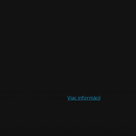
hnutné pre fungovanie stránok, iné nám umožňujú poskytnú
tevnosť a stránky zlepšovať.
Viac informácií
om počítači a pomáhajú nám k lepšej užívateľskej skúsenost
ií sociálnych sietí a na analýzu návštevnosti. Informácie o