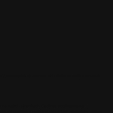
ť vám lepšiu skúsenosť pri návšteve našich stránok
i na našich stránkach. Cookies používame na
 vašom používaní našich stránok tiež zdieľame s našimi