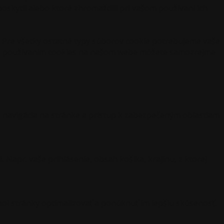
 poskytli alebo ktoré zhromaždili pri vašom používaní ich
 Pre všetky ostatné typy súborov cookie potrebujeme vaše
s s používaním cookies na našom webe môžete samozrejme
 navigácia na stránke a prístup k zabezpečeným oblastiam
Napr. vaše prihlásenie, obsah košíka, krajinu, z ktorej
hol stránky optimalizovať a ponúknuť im lepšiu skúsenosť.