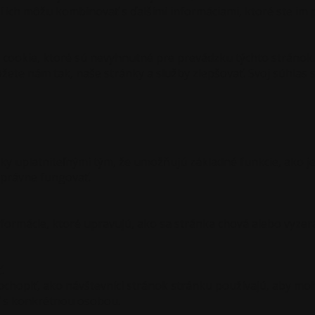
orí ich môžu kombinovať s ďalšími informáciami, ktoré ste im
cookie, ktoré sú nevyhnutné pre prevádzku týchto stránok.
ete nám tak, naše stránky a služby zlepšovať. Svoj súhla
 uplatniteľnými tým, že umožňujú základné funkcie, ako je
správne fungovať.
rmácie, ktoré upravujú, ako sa stránka chová alebo vyzerá. 
.
ochopiť, ako návštevníci stránok stránku používajú, aby mo
iť s konkrétnou osobou.