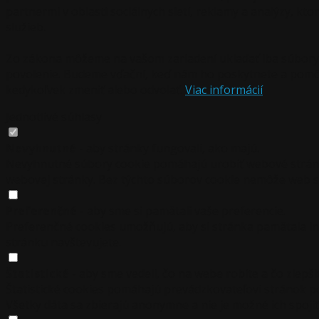
partnermi v oblasti sociálnych sietí, reklamy a analýzy, kt
služieb.
Zo zákona môžeme na vašom zariadení ukladať iba súbory 
povolenie. Budeme vďační, keď nám ho poskytnete a pomôž
kedykoľvek zmeniť alebo odvolať.
Viac informácií
Jednotlivé súhlasy
Nevyhnutné
- aby stránky fungovali, ako majú.
Nevyhnutné súbory cookie pomáhajú urobiť webové stránky
webovej stránky. Bez týchto súborov cookie nemôže web 
Preferenčné
- aby sme si pamätali vaše preferencie.
Preferenčné cookies umožňujú, aby si stránka pamätala info
stránku navštevujete.
Štatistické
- aby sme vedeli, čo na webe robíte a čo zlepšiť
Štatistické cookies pomáhajú prevádzkovateľovi stránok p
Všetky dáta sa zbierajú anonymne a nie je možné ich spoj