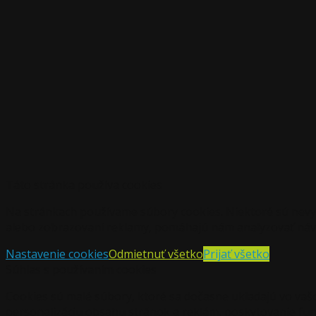
Táto stránka používa cookies
Na stránkach používame súbory cookies. Niektoré sú nevy
alebo zobrazovaní reklamy, pomáhajú nám analyzovať návš
Nastavenie cookies
Odmietnuť všetko
Prijať všetko
Súhlas s používaním cookies
Cookies sú malé súbory, ktoré sa dočasne ukladajú vo vaš
personalizáciu obsahu stránok a reklám, poskytovanie funkc