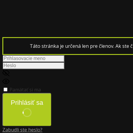
Táto stránka je určená len pre členov. Ak ste čl
Pamätať si ma
Prihlásiť sa
Zabudli ste heslo?