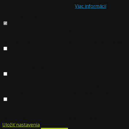
kedykoľvek zmeniť alebo odvolať.
Viac informácií
Jednotlivé súhlasy
Nevyhnutné
- aby stránky fungovali, ako majú.
Nevyhnutné súbory cookie pomáhajú urobiť webové stránky
webovej stránky. Bez týchto súborov cookie nemôže web 
Preferenčné
- aby sme si pamätali vaše preferencie.
Preferenčné cookies umožňujú, aby si stránka pamätala info
stránku navštevujete.
Štatistické
- aby sme vedeli, čo na webe robíte a čo zlepšiť
Štatistické cookies pomáhajú prevádzkovateľovi stránok p
Všetky dáta sa zbierajú anonymne a nie je možné ich spoj
Marketingové
- aby sme vám ukazovali iba relevantnú re
Marketingové cookies sa používajú na sledovanie pohybu 
relevantná a užitočná. Všetky dáta sa zbierajú a používaj
Uložiť nastavenia