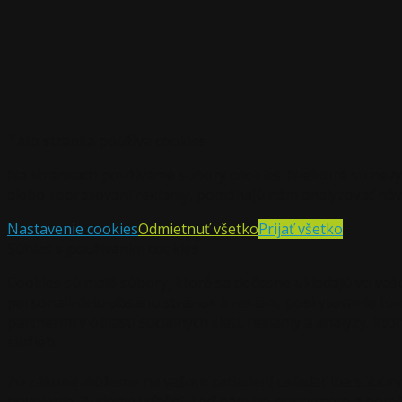
Táto stránka používa cookies
Na stránkach používame súbory cookies. Niektoré sú nevy
alebo zobrazovaní reklamy, pomáhajú nám analyzovať návš
Nastavenie cookies
Odmietnuť všetko
Prijať všetko
Súhlas s používaním cookies
Cookies sú malé súbory, ktoré sa dočasne ukladajú vo vaš
personalizáciu obsahu stránok a reklám, poskytovanie funkc
partnermi v oblasti sociálnych sietí, reklamy a analýzy, kt
služieb.
Zo zákona môžeme na vašom zariadení ukladať iba súbory 
povolenie. Budeme vďační, keď nám ho poskytnete a pomôž