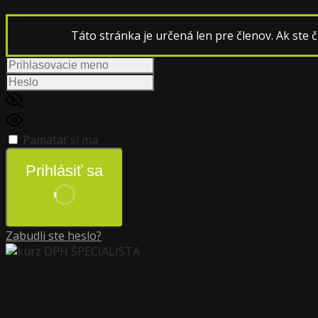
Táto stránka je určená len pre členov. Ak ste čl
Pamätať si ma
Prihlásiť sa
Zabudli ste heslo?