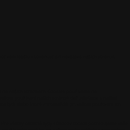
ť vám lepšiu skúsenosť pri návšteve našich stránok
i na našich stránkach. Cookies používame na
 vašom používaní našich stránok tiež zdieľame s našimi
 poskytli alebo ktoré zhromaždili pri vašom používaní ich
 Pre všetky ostatné typy súborov cookie potrebujeme vaše
s s používaním cookies na našom webe môžete samozrejme