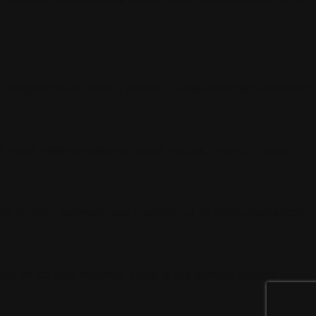
 navigácia na stránke a prístup k zabezpečeným oblastiam
Napr. vaše prihlásenie, obsah košíka, krajinu, z ktorej
hol stránky optimalizovať a ponúknuť im lepšiu skúsenosť.
ať im iba takú reklamu, ktorá je pre daného človeka