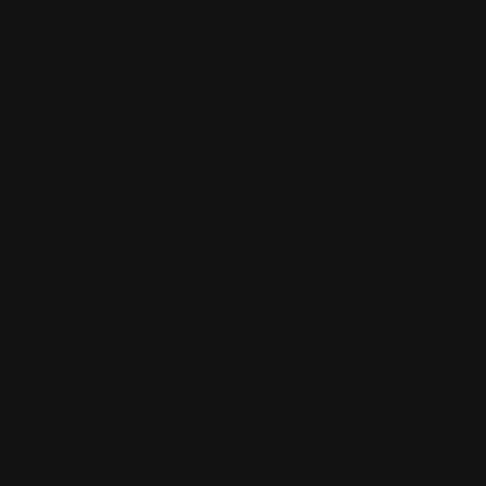
 uplatniteľnými tým, že umožňujú základné funkcie, ako je
správne fungovať.
rmácie, ktoré upravujú, ako sa stránka chová alebo vyzerá. 
.
ochopiť, ako návštevníci stránok stránku používajú, aby mo
iť s konkrétnou osobou.
klamu.
návštevníkov naprieč webovými stránkami s cieľom zobrazov
ú anonymne a nie je možné ich spojiť s konkrétnou osobou.