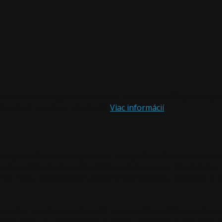
hnutné pre fungovanie stránok, iné nám umožňujú poskytnú
tevnosť a stránky zlepšovať.
Viac informácií
om počítači a pomáhajú nám k lepšej užívateľskej skúsenost
ií sociálnych sietí a na analýzu návštevnosti. Informácie o
orí ich môžu kombinovať s ďalšími informáciami, ktoré ste im
cookie, ktoré sú nevyhnutné pre prevádzku týchto stránok.
ete nám tak, naše stránky a služby zlepšovať. Svoj súhla