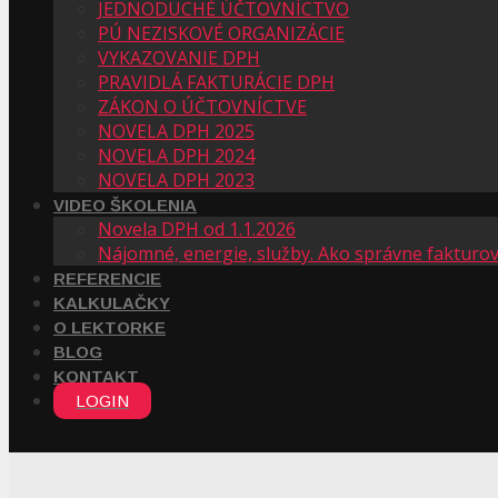
JEDNODUCHÉ ÚČTOVNÍCTVO
PÚ NEZISKOVÉ ORGANIZÁCIE
VYKAZOVANIE DPH
PRAVIDLÁ FAKTURÁCIE DPH
ZÁKON O ÚČTOVNÍCTVE
NOVELA DPH 2025
NOVELA DPH 2024
NOVELA DPH 2023
VIDEO ŠKOLENIA
Novela DPH od 1.1.2026
Nájomné, energie, služby. Ako správne fakturo
REFERENCIE
KALKULAČKY
O LEKTORKE
BLOG
KONTAKT
LOGIN