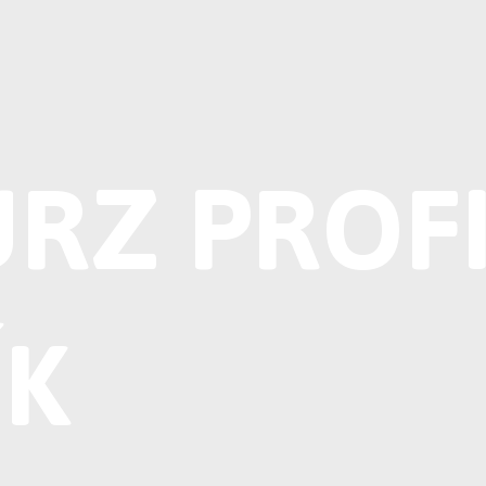
URZ PROF
ÍK