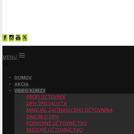
MENU
DOMOV
AKCIA
VIDEO KURZY
PROFI ÚČTOVNÍK
DPH ŠPECIALISTA
MANUÁL ZAČÍNAJÚCEHO ÚČTOVNÍKA
ZÁKON O DPH
PODVOJNÉ ÚČTOVNÍCTVO
MZDOVÉ ÚČTOVNÍCTVO