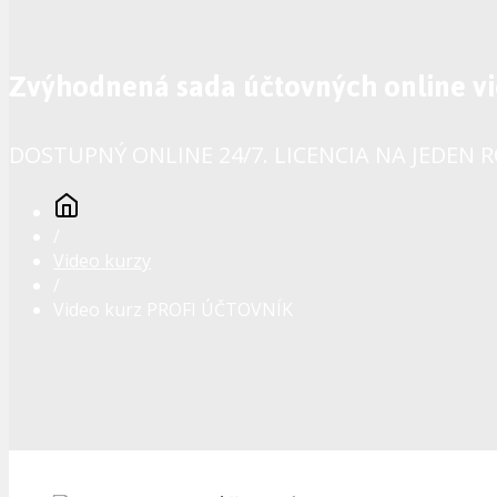
Zvýhodnená sada účtovných online v
DOSTUPNÝ ONLINE 24/7. LICENCIA NA JEDEN 
/
Video kurzy
/
Video kurz PROFI ÚČTOVNÍK