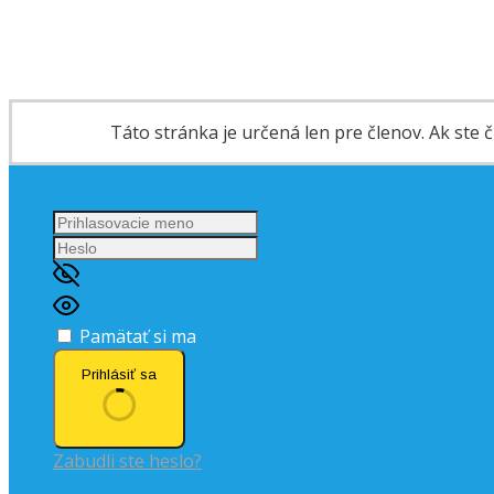
Táto stránka je určená len pre členov. Ak ste čl
Pamätať si ma
Prihlásiť sa
Zabudli ste heslo?