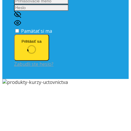
Pamätať si ma
Prihlásiť sa
Zabudli ste heslo?