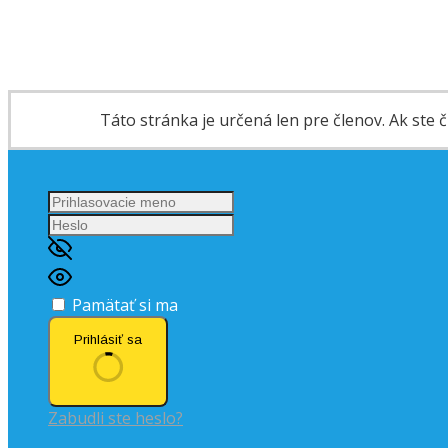
Táto stránka je určená len pre členov. Ak ste čl
Pamätať si ma
Prihlásiť sa
Zabudli ste heslo?