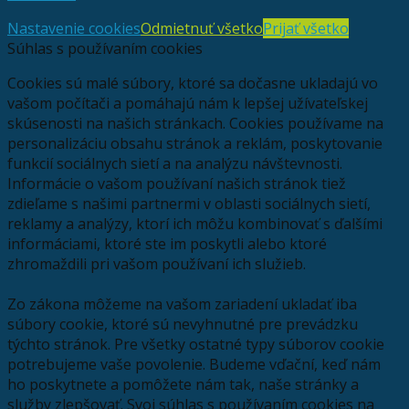
Nastavenie cookies
Odmietnuť všetko
Prijať všetko
Súhlas s používaním cookies
Cookies sú malé súbory, ktoré sa dočasne ukladajú vo
vašom počítači a pomáhajú nám k lepšej užívateľskej
skúsenosti na našich stránkach. Cookies používame na
personalizáciu obsahu stránok a reklám, poskytovanie
funkcií sociálnych sietí a na analýzu návštevnosti.
Informácie o vašom používaní našich stránok tiež
zdieľame s našimi partnermi v oblasti sociálnych sietí,
reklamy a analýzy, ktorí ich môžu kombinovať s ďalšími
informáciami, ktoré ste im poskytli alebo ktoré
zhromaždili pri vašom používaní ich služieb.
Zo zákona môžeme na vašom zariadení ukladať iba
súbory cookie, ktoré sú nevyhnutné pre prevádzku
týchto stránok. Pre všetky ostatné typy súborov cookie
potrebujeme vaše povolenie. Budeme vďační, keď nám
ho poskytnete a pomôžete nám tak, naše stránky a
služby zlepšovať. Svoj súhlas s používaním cookies na