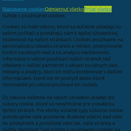
Nastavenie cookies
Odmietnuť všetko
Prijať všetko
Súhlas s používaním cookies
Cookies sú malé súbory, ktoré sa dočasne ukladajú vo
vašom počítači a pomáhajú nám k lepšej užívateľskej
skúsenosti na našich stránkach. Cookies používame na
personalizáciu obsahu stránok a reklám, poskytovanie
funkcií sociálnych sietí a na analýzu návštevnosti.
Informácie o vašom používaní našich stránok tiež
zdieľame s našimi partnermi v oblasti sociálnych sietí,
reklamy a analýzy, ktorí ich môžu kombinovať s ďalšími
informáciami, ktoré ste im poskytli alebo ktoré
zhromaždili pri vašom používaní ich služieb.
Zo zákona môžeme na vašom zariadení ukladať iba
súbory cookie, ktoré sú nevyhnutné pre prevádzku
týchto stránok. Pre všetky ostatné typy súborov cookie
potrebujeme vaše povolenie. Budeme vďační, keď nám
ho poskytnete a pomôžete nám tak, naše stránky a
služby zlepšovať. Svoj súhlas s používaním cookies na