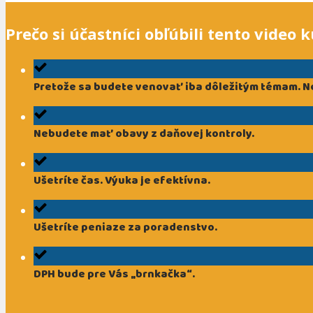
Prečo si účastníci obľúbili tento video
Pretože sa budete venovať iba dôležitým témam. N
Nebudete mať obavy z daňovej kontroly.
Ušetríte čas. Výuka je efektívna.
Ušetríte peniaze za poradenstvo.
DPH bude pre Vás „brnkačka“.