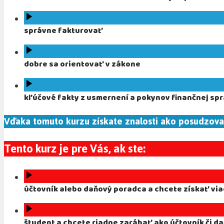
správne fakturovať
dobre sa orientovať v zákone
kľúčové fakty z usmernení a pokynov finančnej sp
Vďaka tomuto kurzu získate znalosti ako posudzovať
Tento kurz je pre Vás, ak ste:
účtovník alebo daňový poradca a chcete získať via
študent a chcete riadne zarábať ako účtovník či d