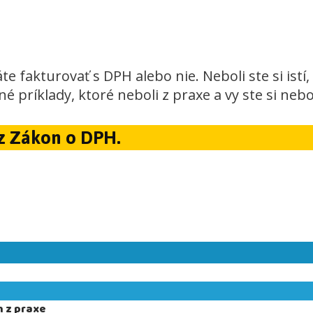
e fakturovať s DPH alebo nie. Neboli ste si istí, č
né príklady, ktoré neboli z praxe a vy ste si neb
rz Zákon o DPH.
h z praxe