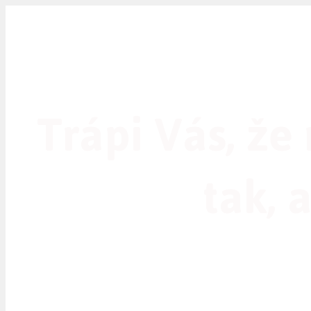
Trápi Vás, ž
tak, 