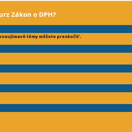
 kurz Zákon o DPH?
ezaujímavé témy môžete preskočiť.