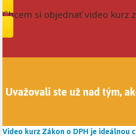
Chcem si objednať video kurz z
Uvažovali ste už nad tým, a
Video kurz Zákon o DPH je ideálnou ce