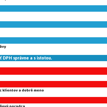
rávy
 DPH správne a s istotou.
c klientov a dobré meno
aňový poradca