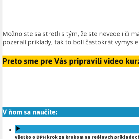
Možno ste sa stretli s tým, že ste nevedeli či mát
pozerali príklady, tak to boli častokrát vymysle
Preto sme pre Vás pripravili video ku
V ňom sa naučíte:
všetko o DPH krok za krokom na reálnych príkladoc