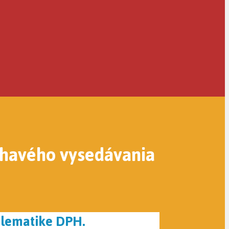
dĺhavého vysedávania
oblematike DPH.