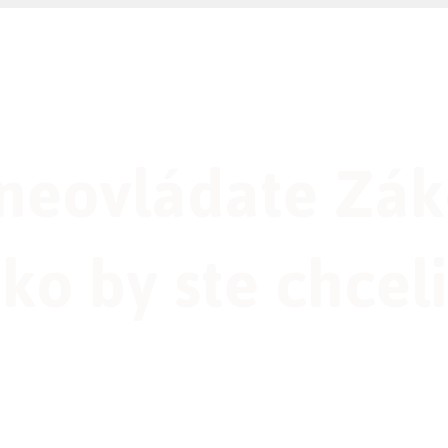
e neovládate Zá
ako by ste chcel