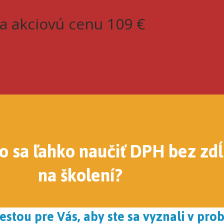
a akciovú cenu 109 €
ko sa ľahko naučiť DPH bez z
na školení?
stou pre Vás, aby ste sa vyznali v pr