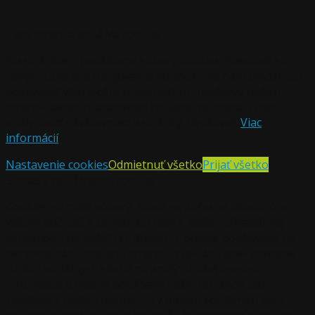
Táto stránka používa cookies
Na stránkach používame súbory cookies. Niektoré sú
nevyhnutné pre fungovanie stránok, iné nám umožňujú
poskytnúť vám lepšiu skúsenosť pri návšteve našich
stránok alebo zobrazovaní reklamy, pomáhajú nám
analyzovať návštevnosť a stránky zlepšovať.
Viac
informácií
Nastavenie cookies
Odmietnuť všetko
Prijať všetko
Súhlas s používaním cookies
Cookies sú malé súbory, ktoré sa dočasne ukladajú vo
vašom počítači a pomáhajú nám k lepšej užívateľskej
skúsenosti na našich stránkach. Cookies používame na
personalizáciu obsahu stránok a reklám, poskytovanie
funkcií sociálnych sietí a na analýzu návštevnosti.
Informácie o vašom používaní našich stránok tiež
zdieľame s našimi partnermi v oblasti sociálnych sietí,
reklamy a analýzy, ktorí ich môžu kombinovať s ďalšími