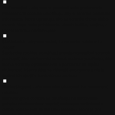
Preferenčné
- aby sme si pamätali vaše preferencie.
Preferenčné cookies umožňujú, aby si stránka pamätala
informácie, ktoré upravujú, ako sa stránka chová alebo
vyzerá. Napr. vaše prihlásenie, obsah košíka, krajinu, z
ktorej stránku navštevujete.
Štatistické
- aby sme vedeli, čo na webe robíte a čo
zlepšiť.
Štatistické cookies pomáhajú prevádzkovateľovi stránok
pochopiť, ako návštevníci stránok stránku používajú, aby
mohol stránky optimalizovať a ponúknuť im lepšiu
skúsenosť. Všetky dáta sa zbierajú anonymne a nie je
možné ich spojiť s konkrétnou osobou.
Marketingové
- aby sme vám ukazovali iba relevantnú
reklamu.
Marketingové cookies sa používajú na sledovanie
pohybu návštevníkov naprieč webovými stránkami s
cieľom zobrazovať im iba takú reklamu, ktorá je pre
daného človeka relevantná a užitočná. Všetky dáta sa