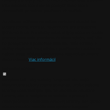
informáciami, ktoré ste im poskytli alebo ktoré
zhromaždili pri vašom používaní ich služieb.
Zo zákona môžeme na vašom zariadení ukladať iba
súbory cookie, ktoré sú nevyhnutné pre prevádzku
týchto stránok. Pre všetky ostatné typy súborov cookie
potrebujeme vaše povolenie. Budeme vďační, keď nám
ho poskytnete a pomôžete nám tak, naše stránky a
služby zlepšovať. Svoj súhlas s používaním cookies na
našom webe môžete samozrejme kedykoľvek zmeniť
alebo odvolať.
Viac informácií
Jednotlivé súhlasy
Nevyhnutné
- aby stránky fungovali, ako majú.
Nevyhnutné súbory cookie pomáhajú urobiť webové
stránky uplatniteľnými tým, že umožňujú základné
funkcie, ako je navigácia na stránke a prístup k
zabezpečeným oblastiam webovej stránky. Bez týchto
súborov cookie nemôže web správne fungovať.