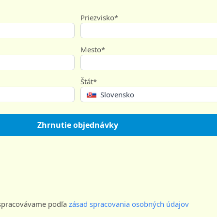
Priezvisko*
Mesto*
Štát*
Slovensko
Zhrnutie objednávky
e spracovávame podľa
zásad spracovania osobných údajov