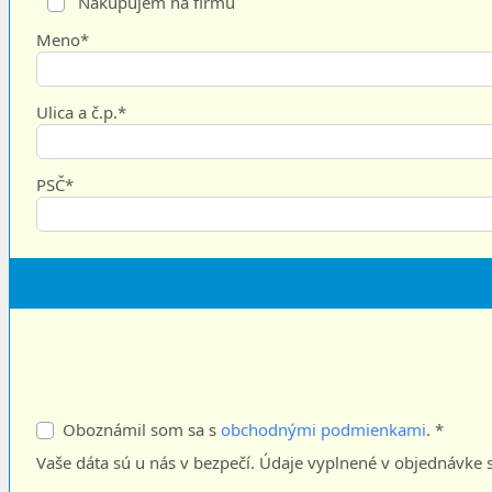
Nakupujem na firmu
Meno*
Ulica a č.p.*
PSČ*
Oboznámil som sa s
obchodnými podmienkami
. *
Vaše dáta sú u nás v bezpečí. Údaje vyplnené v objednávk