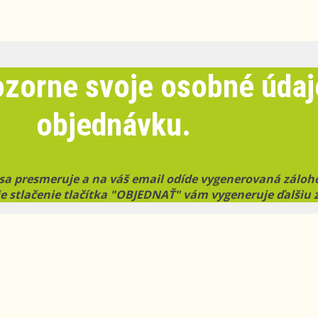
ozorne svoje osobné údaj
objednávku.
a sa presmeruje a na váš email odíde vygenerovaná zálo
e stlačenie tlačítka "OBJEDNAŤ" vám vygeneruje ďalšiu 