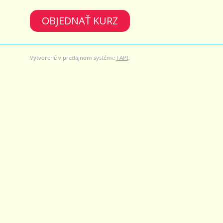
OBJEDNAŤ KURZ
Vytvorené v predajnom systéme
FAPI
.