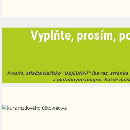
Vyplňte, prosím, p
Prosím, stlačte tlačítko "OBJEDNAŤ" iba raz, stránk
a platobnými údajmi. Každé ďalši