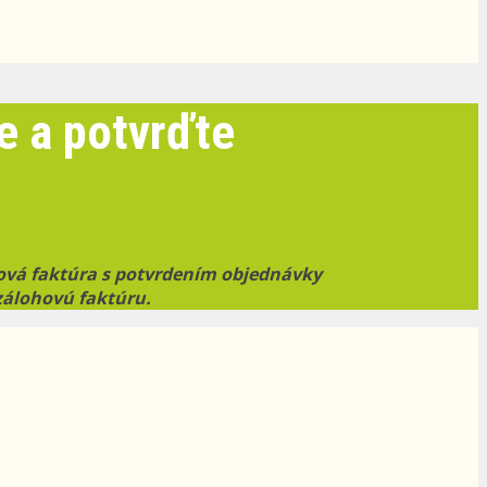
e a potvrďte
hová faktúra s potvrdením objednávky
zálohovú faktúru.