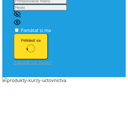
Pamätať si ma
Prihlásiť sa
Zabudli ste heslo?