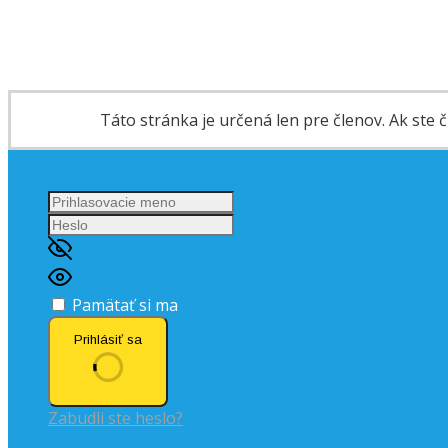
Táto stránka je určená len pre členov. Ak ste čl
Pamätať si ma
Prihlásiť sa
Zabudli ste heslo?