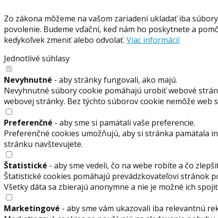
Zo zákona môžeme na vašom zariadení ukladať iba súbory 
povolenie. Budeme vďační, keď nám ho poskytnete a pomôž
kedykoľvek zmeniť alebo odvolať.
Viac informácií
Jednotlivé súhlasy
Nevyhnutné
- aby stránky fungovali, ako majú.
Nevyhnutné súbory cookie pomáhajú urobiť webové stránky
webovej stránky. Bez týchto súborov cookie nemôže web 
Preferenčné
- aby sme si pamätali vaše preferencie.
Preferenčné cookies umožňujú, aby si stránka pamätala info
stránku navštevujete.
Štatistické
- aby sme vedeli, čo na webe robíte a čo zlepšiť
Štatistické cookies pomáhajú prevádzkovateľovi stránok p
Všetky dáta sa zbierajú anonymne a nie je možné ich spoj
Marketingové
- aby sme vám ukazovali iba relevantnú re