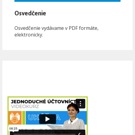
Osvedčenie
Osvedčenie vydávame v PDF formáte,
elektronicky.
Ukážka z video kurzu
jednoduchého účtovníctva