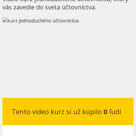
vás zavedie do sveta účtovníctva.
Tento video kurz si už kúpilo
0
ľudí