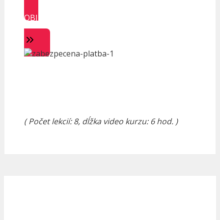
OBJEDNAŤ ONLINE VIDEO KURZ
ZÁKON O ÚČTOVNÍCTVE
( Počet lekcií: 8, d
ĺžka video kurzu: 6 hod. )
VIDEO KURZ ZÁKON