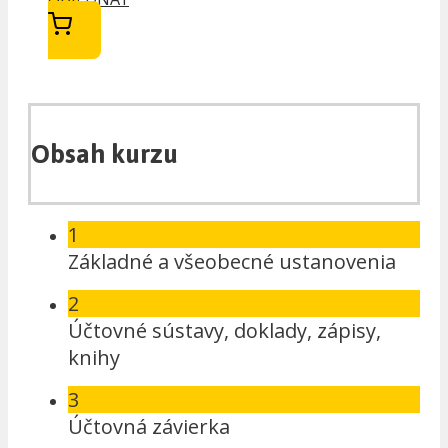
Obsah kurzu
1
Základné a všeobecné ustanovenia
2
Účtovné sústavy, doklady, zápisy,
knihy
3
Účtovná závierka