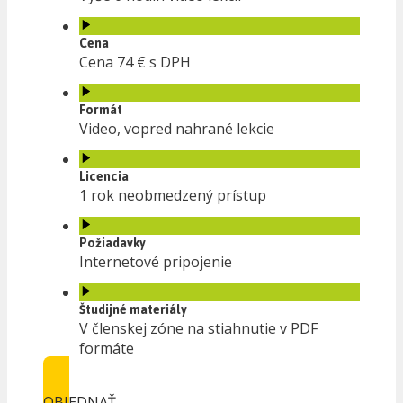
Cena
Cena 74 € s DPH
Formát
Video, vopred nahrané lekcie
Licencia
1 rok neobmedzený prístup
Požiadavky
Internetové pripojenie
Študijné materiály
V členskej zóne na stiahnutie v PDF
formáte
OBJEDNAŤ