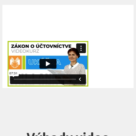
Ukážka z video kurzu zákon
o účtovníctve