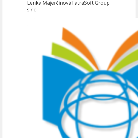
Lenka Majerčinová
TatraSoft Group
s.r.o.