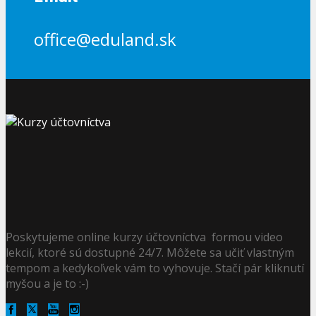
office@eduland.sk
Poskytujeme online kurzy účtovníctva formou video
lekcií, ktoré sú dostupné 24/7. Môžete sa učiť vlastným
tempom a kedykoľvek vám to vyhovuje. Stačí pár kliknutí
myšou a je to :-)