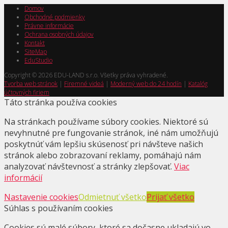
Domov
Obchodné podmienky
Právne informácie
Ochrana osobných údajov
Kontakt
SiteMap
EduStudio
Copyright © 2026 EDU-LAND s.r.o. Všetky práva vyhradené.
Tvorba web stránok
|
Firemné videá
|
Moderný web do 24 hodín
|
Katalóg
účtovných firiem
Táto stránka používa cookies
Na stránkach používame súbory cookies. Niektoré sú
nevyhnutné pre fungovanie stránok, iné nám umožňujú
poskytnúť vám lepšiu skúsenosť pri návšteve našich
stránok alebo zobrazovaní reklamy, pomáhajú nám
analyzovať návštevnosť a stránky zlepšovať.
Viac
informácií
Nastavenie cookies
Odmietnuť všetko
Prijať všetko
Súhlas s používaním cookies
Cookies sú malé súbory, ktoré sa dočasne ukladajú vo