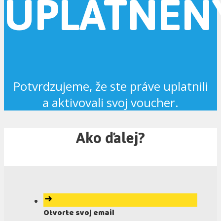
UPLATNEN
Potvrdzujeme, že ste práve uplatnili
a aktivovali svoj voucher.
Ako ďalej?
Otvorte svoj email