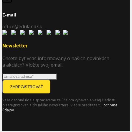
E-mail
office@eduland.sk
Newsletter
Chcete byť včas informovaný o našich novinkách
a akciách? Vložte svoj email.
ZAREGISTROVAŤ
Vaše osobné údaje spracúvame za účelom vybavenia vašej žiadosti
o zaregistrovanie do nášho newslettera. Viac si prečítajte tu:
ochrana
údajov
.