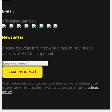
E-mail
office@eduland.sk
Newsletter
Chcete byť včas informovaný o našich novinkách
a akciách? Vložte svoj email.
ZAREGISTROVAŤ
Vaše osobné údaje spracúvame za účelom vybavenia vašej žiadosti
o zaregistrovanie do nášho newslettera. Viac si prečítajte tu:
ochrana
údajov
.