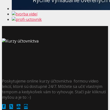
Poskytujeme online kurzy účtovníctva formou video
lekcií, ktoré sú dostupné 24/7. Môžete sa učiť vlastným
tempom a kedykoľvek vám to vyhovuje. Stačí pár kliknutí
myšou a je to :-)