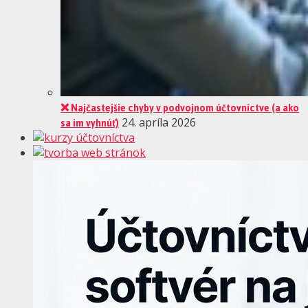
❌ Najčastejšie chyby v podvojnom účtovníctve (a ako
sa im vyhnúť)
24. apríla 2026