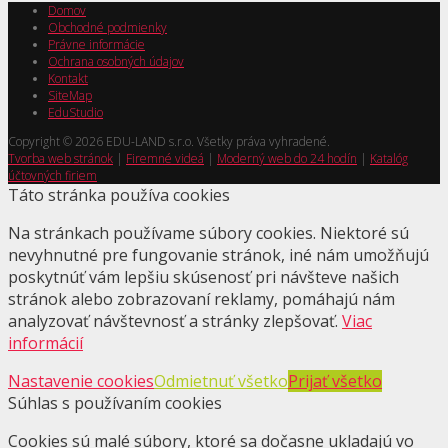
Domov
Obchodné podmienky
Právne informácie
Ochrana osobných údajov
Kontakt
SiteMap
EduStudio
Copyright © 2026 EDU-LAND s.r.o. Všetky práva vyhradené.
Tvorba web stránok
|
Firemné videá
|
Moderný web do 24 hodín
|
Katalóg
účtovných firiem
Táto stránka používa cookies
Na stránkach používame súbory cookies. Niektoré sú
nevyhnutné pre fungovanie stránok, iné nám umožňujú
poskytnúť vám lepšiu skúsenosť pri návšteve našich
stránok alebo zobrazovaní reklamy, pomáhajú nám
analyzovať návštevnosť a stránky zlepšovať.
Viac
informácií
Nastavenie cookies
Odmietnuť všetko
Prijať všetko
Súhlas s používaním cookies
Cookies sú malé súbory, ktoré sa dočasne ukladajú vo