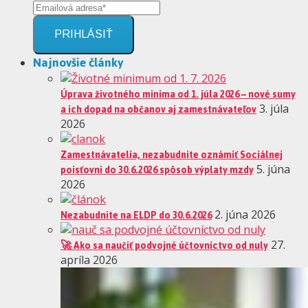
PRIHLÁSIŤ
Najnovšie články
Úprava životného minima od 1. júla 2026 – nové sumy
a ich dopad na občanov aj zamestnávateľov
3. júla
2026
Zamestnávatelia, nezabudnite oznámiť Sociálnej
poisťovni do 30.6.2026 spôsob výplaty mzdy
5. júna
2026
Nezabudnite na ELDP do 30.6.2026
2. júna 2026
🚀 Ako sa naučiť podvojné účtovníctvo od nuly
27.
apríla 2026