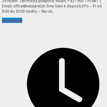
24 hodín. Technická podpora: Mobil: +421 903 770 687 |
Email: office@eduland.sk Sme Vám k dispozícii:Po – Pi od
9.00 do 20.00 hodSo – Ne od...
Celý článok