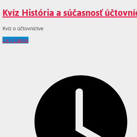
Kvíz História a súčasnosť účtovní
Kvíz o účtovníctve
Celý článok