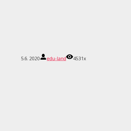
5.6. 2020
edu-land
4531x