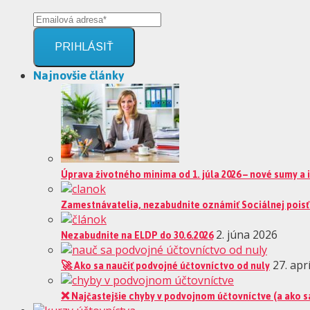
PRIHLÁSIŤ
Najnovšie články
Úprava životného minima od 1. júla 2026 – nové sumy a
Zamestnávatelia, nezabudnite oznámiť Sociálnej poisť
Nezabudnite na ELDP do 30.6.2026
2. júna 2026
🚀 Ako sa naučiť podvojné účtovníctvo od nuly
27. apr
❌ Najčastejšie chyby v podvojnom účtovníctve (a ako s