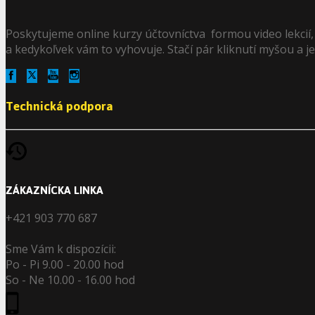
Poskytujeme online kurzy účtovníctva formou video lekcií
a kedykoľvek vám to vyhovuje. Stačí pár kliknutí myšou a je 
Technická podpora
ZÁKAZNÍCKA LINKA
+421 903 770 687
Sme Vám k dispozícii:
Po - Pi 9.00 - 20.00 hod
So - Ne 10.00 - 16.00 hod