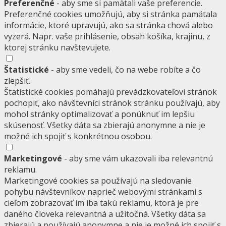
Preferenčné
- aby sme si pamätali vaše preferencie.
Preferenčné cookies umožňujú, aby si stránka pamätala
informácie, ktoré upravujú, ako sa stránka chová alebo
vyzerá. Napr. vaše prihlásenie, obsah košíka, krajinu, z
ktorej stránku navštevujete.
Štatistické
- aby sme vedeli, čo na webe robíte a čo
zlepšiť.
Štatistické cookies pomáhajú prevádzkovateľovi stránok
pochopiť, ako návštevníci stránok stránku používajú, aby
mohol stránky optimalizovať a ponúknuť im lepšiu
skúsenosť. Všetky dáta sa zbierajú anonymne a nie je
možné ich spojiť s konkrétnou osobou.
Marketingové
- aby sme vám ukazovali iba relevantnú
reklamu.
Marketingové cookies sa používajú na sledovanie
pohybu návštevníkov naprieč webovými stránkami s
cieľom zobrazovať im iba takú reklamu, ktorá je pre
daného človeka relevantná a užitočná. Všetky dáta sa
zbierajú a používajú anonymne a nie je možné ich spojiť s