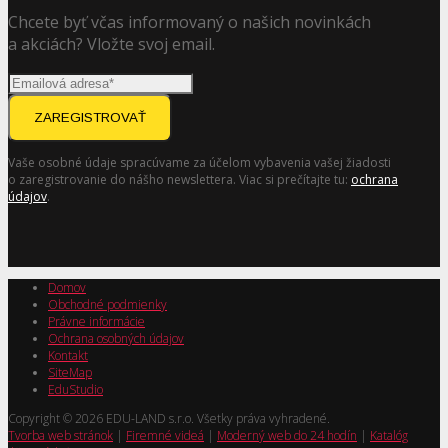
Chcete byť včas informovaný o našich novinkách
a akciách? Vložte svoj email.
ZAREGISTROVAŤ
Vaše osobné údaje spracúvame za účelom vybavenia vašej žiadosti
o zaregistrovanie do nášho newslettera. Viac si prečítajte tu:
ochrana
údajov
.
Domov
Obchodné podmienky
Právne informácie
Ochrana osobných údajov
Kontakt
SiteMap
EduStudio
Copyright © 2026 EDU-LAND s.r.o. Všetky práva vyhradené.
Tvorba web stránok
|
Firemné videá
|
Moderný web do 24 hodín
|
Katalóg