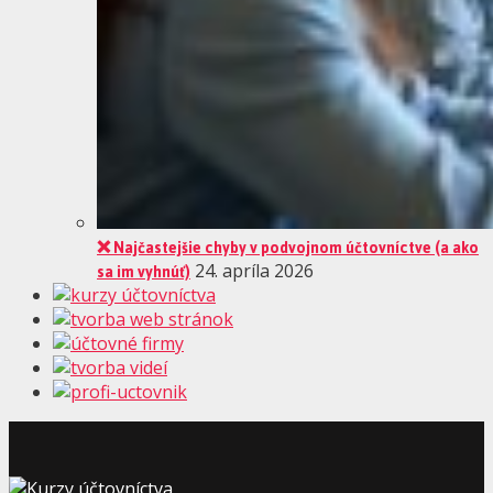
❌ Najčastejšie chyby v podvojnom účtovníctve (a ako
sa im vyhnúť)
24. apríla 2026