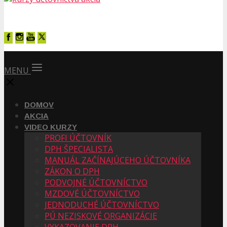
MENU
DOMOV
AKCIA
VIDEO KURZY
PROFI ÚČTOVNÍK
DPH ŠPECIALISTA
MANUÁL ZAČÍNAJÚCEHO ÚČTOVNÍKA
ZÁKON O DPH
PODVOJNÉ ÚČTOVNÍCTVO
MZDOVÉ ÚČTOVNÍCTVO
JEDNODUCHÉ ÚČTOVNÍCTVO
PÚ NEZISKOVÉ ORGANIZÁCIE
VYKAZOVANIE DPH