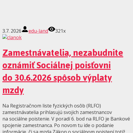
3.7. 2026
edu-land
321x
Zamestnávatelia, nezabudnite
oznámiť Sociálnej poisťovni
do 30.6.2026 spôsob výplaty
mzdy
Na Registračnom liste fyzických osôb (RLFO)
zamestnávatelia prihlasujú svojich zamestnancov
na sociálne poistenie. V poradí 6. bod na RLFO je Bankové
spojenie zamestnanca. Po novom tu ide o podanie
informácie, či sa mzda Zákon o sociálnom poistení totiž