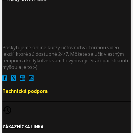
Poskytujeme online kurzy účtovníctva formou video
lekcií, ktoré sú dostupné 24/7. Môžete sa učiť vlastným
tempom a kedykoľvek vám to vyhovuje. Stačí pár kliknutí
myšou a je to :-)
Technická podpora
ZÁKAZNÍCKA LINKA