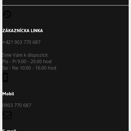
ZÁKAZNÍCKA LINKA
+421 903 770 687
Sme Vám k dispozícii:
Po - Pi 9.00 - 20.00 hod
So - Ne 10.00 - 16.00 hod
Mobil
0903 770 687