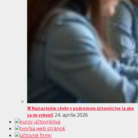
❌ Najčastejšie chyby v podvojnom účtovníctve (a ako
sa im vyhnúť)
24. apríla 2026