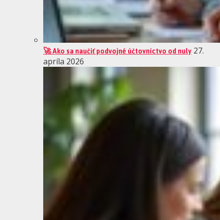
🚀 Ako sa naučiť podvojné účtovníctvo od nuly
27.
apríla 2026