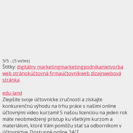
5/5 - (5 votes)
Štítky:
digitálny marketing
marketing
podnikanie
tvorba
web stránok
účtovná firma
účtovník
web dizajn
webová
stránka
edu-land
Zlepšite svoje účtovnícke zručnosti a získajte
konkurenčnú výhodu na trhu práce s našimi online
účtovnými video kurzami! S našou licenciou na jeden rok
máte neobmedzený prístup ku všetkým kurzom a
materiálom, ktoré Vám pomôžu stať sa odborníkom v
účtovníctve. Dostupné online 24/7.