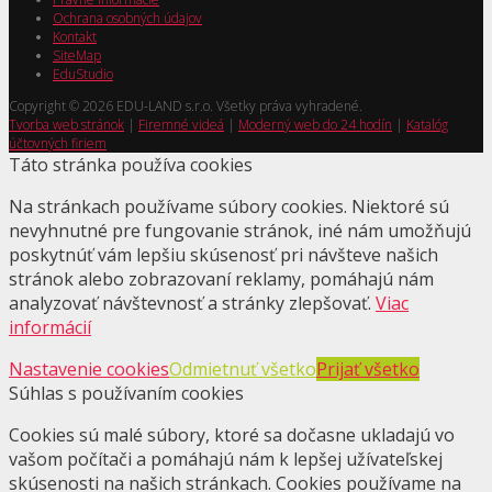
Ochrana osobných údajov
Kontakt
SiteMap
EduStudio
Copyright © 2026 EDU-LAND s.r.o. Všetky práva vyhradené.
Tvorba web stránok
|
Firemné videá
|
Moderný web do 24 hodín
|
Katalóg
účtovných firiem
Táto stránka používa cookies
Na stránkach používame súbory cookies. Niektoré sú
nevyhnutné pre fungovanie stránok, iné nám umožňujú
poskytnúť vám lepšiu skúsenosť pri návšteve našich
stránok alebo zobrazovaní reklamy, pomáhajú nám
analyzovať návštevnosť a stránky zlepšovať.
Viac
informácií
Nastavenie cookies
Odmietnuť všetko
Prijať všetko
Súhlas s používaním cookies
Cookies sú malé súbory, ktoré sa dočasne ukladajú vo
vašom počítači a pomáhajú nám k lepšej užívateľskej
skúsenosti na našich stránkach. Cookies používame na