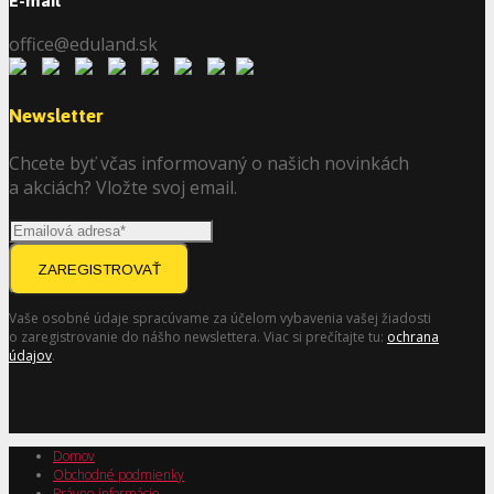
E-mail
office@eduland.sk
Newsletter
Chcete byť včas informovaný o našich novinkách
a akciách? Vložte svoj email.
ZAREGISTROVAŤ
Vaše osobné údaje spracúvame za účelom vybavenia vašej žiadosti
o zaregistrovanie do nášho newslettera. Viac si prečítajte tu:
ochrana
údajov
.
Domov
Obchodné podmienky
Právne informácie