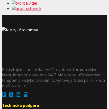
Poskytujeme online kurzy účtovníctva formou video
lekcií, ktoré sú dostupné 24/7. Môžete sa učiť vlastným
tempom a kedykoľvek vám to vyhovuje. Stačí pár kliknutí
myšou a je to :-)
Technická podpora