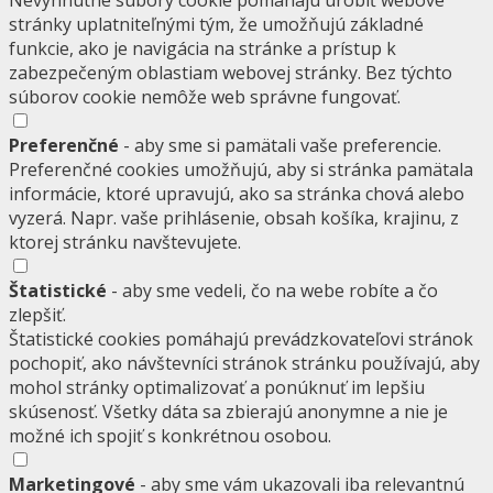
Nevyhnutné súbory cookie pomáhajú urobiť webové
stránky uplatniteľnými tým, že umožňujú základné
funkcie, ako je navigácia na stránke a prístup k
zabezpečeným oblastiam webovej stránky. Bez týchto
súborov cookie nemôže web správne fungovať.
Preferenčné
- aby sme si pamätali vaše preferencie.
Preferenčné cookies umožňujú, aby si stránka pamätala
informácie, ktoré upravujú, ako sa stránka chová alebo
vyzerá. Napr. vaše prihlásenie, obsah košíka, krajinu, z
ktorej stránku navštevujete.
Štatistické
- aby sme vedeli, čo na webe robíte a čo
zlepšiť.
Štatistické cookies pomáhajú prevádzkovateľovi stránok
pochopiť, ako návštevníci stránok stránku používajú, aby
mohol stránky optimalizovať a ponúknuť im lepšiu
skúsenosť. Všetky dáta sa zbierajú anonymne a nie je
možné ich spojiť s konkrétnou osobou.
Marketingové
- aby sme vám ukazovali iba relevantnú