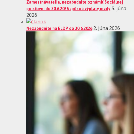
Zamestnávatelia, nezabudnite oznámiť Sociálnej
poisťovni do 30.6.2026 spôsob výplaty mzdy
5. júna
2026
Nezabudnite na ELDP do 30.6.2026
2. júna 2026