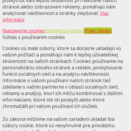
poskytnúť vám lepšiu skúsenosť pri návšteve našich
stránok alebo zobrazovaní reklamy, pomáhajú nám
analyzovať návštevnosť a stránky zlepšovať.
Viac
informácií
Nastavenie cookies
Odmietnuť všetko
Prijať všetko
Súhlas s používaním cookies
Cookies sú malé súbory, ktoré sa dočasne ukladajú vo
vašom počítači a pomáhajú nám k lepšej užívateľskej
skúsenosti na našich stránkach. Cookies používame na
personalizáciu obsahu stránok a reklám, poskytovanie
funkcií sociálnych sietí a na analýzu návštevnosti.
Informácie o vašom používaní našich stránok tiež
zdieľame s našimi partnermi v oblasti sociálnych sietí,
reklamy a analýzy, ktorí ich môžu kombinovať s ďalšími
informáciami, ktoré ste im poskytli alebo ktoré
zhromaždili pri vašom používaní ich služieb.
Zo zákona môžeme na vašom zariadení ukladať iba
súbory cookie, ktoré sú nevyhnutné pre prevádzku