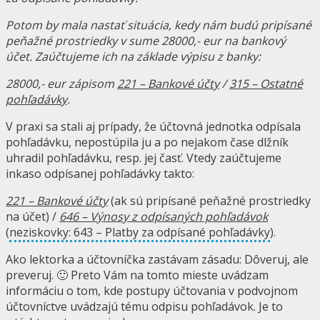
Potom by mala nastať situácia, kedy nám budú pripísané
peňažné prostriedky v sume 28000,- eur na bankový
účet. Zaúčtujeme ich na základe výpisu z banky:
28000,- eur zápisom
221 – Bankové účty
/
315 – Ostatné
pohľadávky
.
V praxi sa stali aj prípady, že účtovná jednotka odpísala
pohľadávku, nepostúpila ju a po nejakom čase dlžník
uhradil pohľadávku, resp. jej časť. Vtedy zaúčtujeme
inkaso odpísanej pohľadávky takto:
221 – Bankové účty
(ak sú pripísané peňažné prostriedky
na účet) /
646 – Výnosy z odpísaných pohľadávok
(
neziskovky: 643 – Platby za odpísané pohľadávky
).
Ako lektorka a účtovníčka zastávam zásadu: Dôveruj, ale
preveruj. 🙂 Preto Vám na tomto mieste uvádzam
informáciu o tom, kde postupy účtovania v podvojnom
účtovníctve uvádzajú tému odpisu pohľadávok. Je to