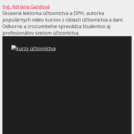
Ing. Adriana Gazdová
Skúsená lektorka účtovníctva a DPH, autorka
populárnych video kurzov z oblasti účtovníctva a daní.
Odborne a zrozumiteľne sprevádza študentov aj
profesionálov svetom účtovníctva.