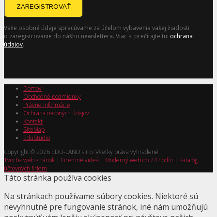
ZAREGISTROVAŤ
Vaše osobné údaje spracúvame za účelom vybavenia vašej žiadosti
o zaregistrovanie do nášho newslettera. Viac si prečítajte tu:
ochrana
údajov
.
Domov
Obchodné podmienky
Právne informácie
Ochrana osobných údajov
Kontakt
SiteMap
EduStudio
Copyright © 2026 EDU-LAND s.r.o. Všetky práva vyhradené.
Tvorba web stránok
|
Firemné videá
|
Moderný web do 24 hodín
|
Katalóg
účtovných firiem
Táto stránka používa cookies
Na stránkach používame súbory cookies. Niektoré sú
nevyhnutné pre fungovanie stránok, iné nám umožňujú