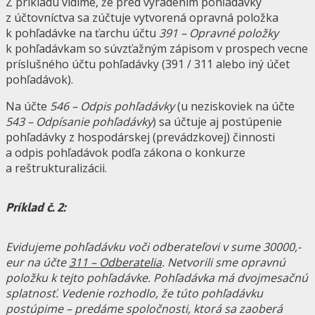
Z príkladu vidíme, že pred vyradením pohľadávky
z účtovníctva sa zúčtuje vytvorená opravná položka
k pohľadávke na ťarchu účtu
391 – Opravné položky
k pohľadávkam so súvzťažným zápisom v prospech vecne
príslušného účtu pohľadávky (391 / 311 alebo iný účet
pohľadávok).
Na účte
546 – Odpis pohľadávky
(u neziskoviek na účte
543 – Odpísanie pohľadávky
) sa účtuje aj postúpenie
pohľadávky z hospodárskej (prevádzkovej) činnosti
a odpis pohľadávok podľa zákona o konkurze
a reštrukturalizácii.
Príklad č. 2:
Evidujeme pohľadávku voči odberateľovi v sume 30000,-
eur na účte
311 – Odberatelia
. Netvorili sme opravnú
položku k tejto pohľadávke. Pohľadávka má dvojmesačnú
splatnosť. Vedenie rozhodlo, že túto pohľadávku
postúpime – predáme spoločnosti, ktorá sa zaoberá