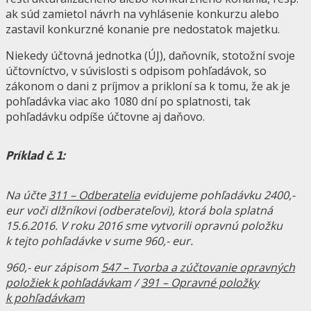
ak súd zamietol návrh na vyhlásenie konkurzu alebo
zastavil konkurzné konanie pre nedostatok majetku.
Niekedy účtovná jednotka (ÚJ), daňovník, stotožní svoje
účtovníctvo, v súvislosti s odpisom pohľadávok, so
zákonom o dani z príjmov a prikloní sa k tomu, že ak je
pohľadávka viac ako 1080 dní po splatnosti, tak
pohľadávku odpíše účtovne aj daňovo.
Príklad č. 1:
Na účte
311 – Odberatelia
evidujeme pohľadávku 2400,-
eur voči dlžníkovi (odberateľovi), ktorá bola splatná
15.6.2016. V roku 2016 sme vytvorili opravnú položku
k tejto pohľadávke v sume 960,- eur.
960,- eur zápisom
547 – Tvorba a zúčtovanie opravných
položiek k pohľadávkam
/
391 – Opravné položky
k pohľadávkam