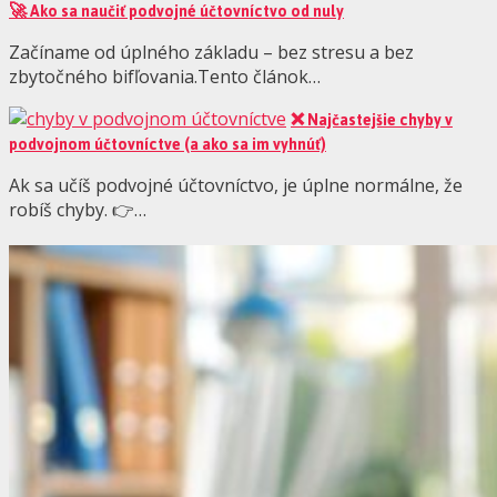
🚀 Ako sa naučiť podvojné účtovníctvo od nuly
Začíname od úplného základu – bez stresu a bez
zbytočného bifľovania.Tento článok…
❌ Najčastejšie chyby v
podvojnom účtovníctve (a ako sa im vyhnúť)
Ak sa učíš podvojné účtovníctvo, je úplne normálne, že
robíš chyby. 👉…