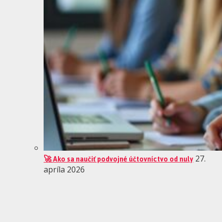
🚀 Ako sa naučiť podvojné účtovníctvo od nuly
27.
apríla 2026