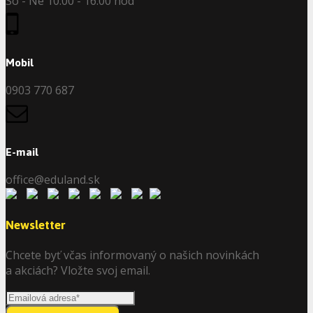
So - Ne 10.00 - 16.00 hod
Mobil
0903 770 687
E-mail
office@eduland.sk
Newsletter
Chcete byť včas informovaný o našich novinkách
a akciách? Vložte svoj email.