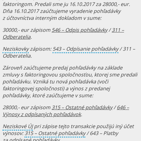
faktoringom. Predali sme ju 16.10.2017 za 28000,- eur.
Dňa 16.10.2017 zaúčtujeme vyradenie pohľadávky
z účtovníctva interným dokladom v sume:
30000,- eur zápisom
546 – Odpis pohľadávky
/
311 –
Odberatelia
.
Neziskovky
zápisom:
543 – Odpísanie pohľadávky
/ 311 –
Odberatelia.
Zároveň zaúčtujeme predaj pohľadávky na základe
zmluvy s faktoringovou spoločnosťou, ktorej sme predali
pohľadávku. Vzniká tu nová pohľadávka (voči
faktoringovej spoločnosti) a výnos z predanej
pohľadávky, ktoré zaúčtujeme v sume:
28000,- eur zápisom
315 – Ostatné pohľadávky
/
646 –
Výnosy z odpísaných pohľadávok
.
Neziskové ÚJ
pri zápise tejto transakcie použijú iný účet
výnosov:
315 – Ostatné pohľadávky
/ 643 – Platby
za odpísané pohľadávky.