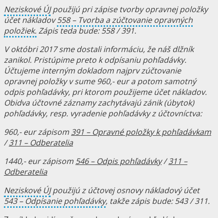
Neziskové ÚJ
použijú pri zápise tvorby opravnej položky
účet nákladov
558 – Tvorba a zúčtovanie opravných
položiek.
Zápis teda bude: 558 / 391.
V októbri 2017 sme dostali informáciu, že náš dlžník
zanikol. Pristúpime preto k odpísaniu pohľadávky.
Účtujeme interným dokladom najprv zúčtovanie
opravnej položky v sume 960,- eur a potom samotný
odpis pohľadávky, pri ktorom použijeme účet nákladov.
Obidva účtovné záznamy zachytávajú zánik (úbytok)
pohľadávky, resp. vyradenie pohľadávky z účtovníctva:
960,- eur zápisom
391 – Opravné položky k pohľadávkam
/
311 – Odberatelia
1440,- eur zápisom
546 – Odpis pohľadávky
/
311 –
Odberatelia
Neziskové ÚJ
použijú z účtovej osnovy nákladový účet
543 – Odpísanie pohľadávky
, takže zápis bude: 543 / 311.