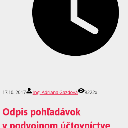
17.10. 2017
Ing. Adriana Gazdová
9222x
Odpis pohľadávok
v podvojnom účtovníctve