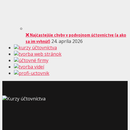
❌ Najčastejšie chyby v podvojnom účtovníctve (a ako
sa im vyhnúť)
24. apríla 2026