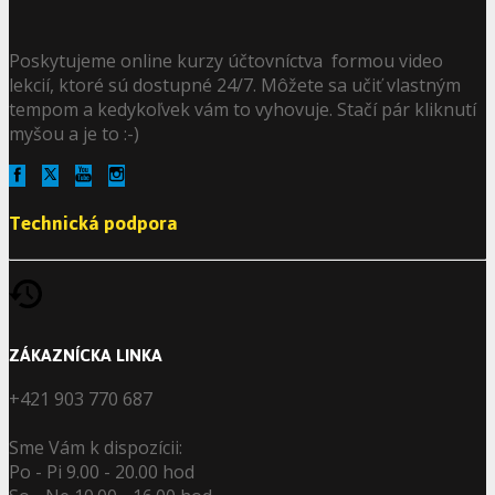
Poskytujeme online kurzy účtovníctva formou video
lekcií, ktoré sú dostupné 24/7. Môžete sa učiť vlastným
tempom a kedykoľvek vám to vyhovuje. Stačí pár kliknutí
myšou a je to :-)
Technická podpora
ZÁKAZNÍCKA LINKA
+421 903 770 687
Sme Vám k dispozícii:
Po - Pi 9.00 - 20.00 hod