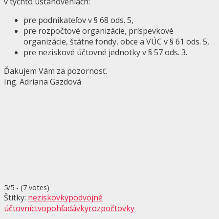
v týchto ustanoveniach:
pre podnikateľov v § 68 ods. 5,
pre rozpočtové organizácie, príspevkové
organizácie, štátne fondy, obce a VÚC v § 61 ods. 5,
pre neziskové účtovné jednotky v § 57 ods. 3.
Ďakujem Vám za pozornosť.
Ing. Adriana Gazdová
5/5 - (7 votes)
Štítky:
neziskovky
podvojné
účtovníctvo
pohľadávky
rozpočtovky